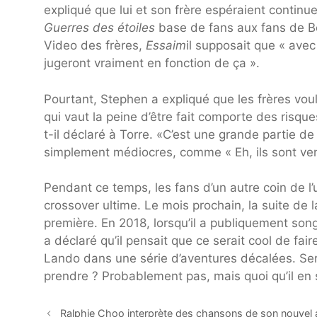
expliqué que lui et son frère espéraient continue
Guerres des étoiles
base de fans aux fans de Bey
Video des frères,
Essaim
il supposait que « ave
jugeront vraiment en fonction de ça ».
Pourtant, Stephen a expliqué que les frères vou
qui vaut la peine d’être fait comporte des risqu
t-il déclaré à Torre. «C’est une grande partie d
simplement médiocres, comme « Eh, ils sont venus,
Pendant ce temps, les fans d’un autre coin de l’
crossover ultime. Le mois prochain, la suite de
première. En 2018, lorsqu’il a publiquement son
a déclaré qu’il pensait que ce serait cool de fa
Lando dans une série d’aventures décalées. Sera
prendre ? Probablement pas, mais quoi qu’il en 
Ralphie Choo interprète des chansons de son nouvel 