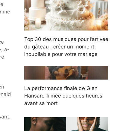
le
Prime
Top 30 des musiques pour l’arrivée
ce
du gâteau : créer un moment
», a-
inoubliable pour votre mariage
re
en
La performance finale de Glen
onald
Hansard filmée quelques heures
e
avant sa mort
sant.