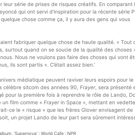
r leur série de prises de risques créatifs. En comparant 
oncé qui ont servi d’inspiration pour la récente série 
c quelque chose comme ça, il y aura des gens qui vous
laient fabriquer quelque chose de haute qualité. « Tout 
es, surtout quand on se soucie de la qualité des choses 
e nous. Nous ne voulons pas faire des choses qui vont êt
 ils sont partis ». C’était assez bien.’
univers médiatique peuvent raviver leurs espoirs pour le
 la célèbre sitcom des années 90,
Frayer
, sera présenté 
gé pour la première fois à reprendre le rôle de Lando, D
ire un film comme «
Frayer
in Space », mettant en vedett
it-ce le « risque » que les frères Glover envisagent de
soit, un projet Lando de leur part sera sûrement intéres
album, ‘Supernova’ : World Cafe : NPR