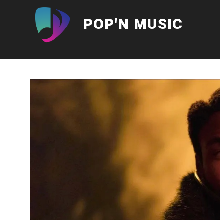
Aller
au
POP'N MUSIC
contenu