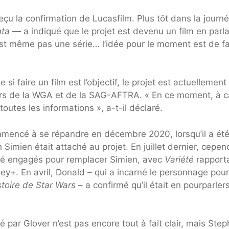
reçu la confirmation de Lucasfilm. Plus tôt dans la journé
nta
— a indiqué que le projet est devenu un film en parl
est même pas une série… l’idée pour le moment est de fa
si faire un film est l’objectif, le projet est actuellemen
urs de la WGA et de la SAG-AFTRA. « En ce moment, à 
outes les informations », a-t-il déclaré.
mencé à se répandre en décembre 2020, lorsqu’il a ét
n Simien était attaché au projet. En juillet dernier, cepen
 été engagés pour remplacer Simien, avec
Variété
rapport
sney+. En avril, Donald – qui a incarné le personnage pour
stoire de Star Wars
– a confirmé qu’il était en pourparler
é par Glover n’est pas encore tout à fait clair, mais Ste