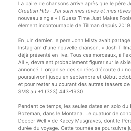
La paire de chansons arrive après que le père J
Greatish Hits : J'ai suivi mes rêves et mes rêve
nouveau single « I Guess Time Just Makes Fools 
élément incontournable de Tillman depuis 2019
En juin dernier, le père John Misty avait partag
Instagram d'une nouvelle chanson, « Josh Tillma
déjà présenté en live. Tous ces morceaux, à l'e
All », devraient probablement figurer sur le six
annoncé. Il organise des soirées d'écoute du n
poursuivront jusqu'en septembre et début octobre
et pour rester au courant des autres teasers d
SMS au +1 (323) 443-1930.
Pendant ce temps, les seules dates en solo du 
Bozeman, dans le Montana. Le quatuor de concer
Deeper Well » de Kacey Musgraves, dont le Père
durée du voyage. Cette tournée se poursuivra j