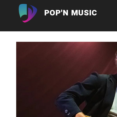
Aller
au
POP'N MUSIC
contenu