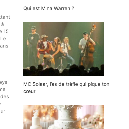
Qui est Mina Warren ?
ttant
 à
e 15
 Le
eans
eys
MC Solaar, l’as de trèfle qui pique ton
ème
cœur
rdes
e
mur