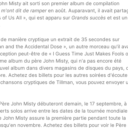
ohn Misty ait sorti son premier album de compilation
s m'ont dit de ramper
en août. Auparavant, il avait parta
of Us All », qui est apparu sur
Grands succès
et est un
.
é de manière cryptique un extrait de 35 secondes sur
n and the Accidental Dose », un autre morceau qu'il ava
xception peut-être de « I Guess Time Just Makes Fools 
ième album du père John Misty, qui n'a pas encore été
ouvel album dans divers magasins de disques du pays, q
. Achetez des billets pour les autres soirées d'écoute 
e chansons cryptiques de Tillman, vous pouvez envoyer 
Père John Misty débuteront demain, le 17 septembre, à
ts solos arrive entre les dates de la tournée mondiale
 John Misty assure la première partie pendant toute la
usqu'en novembre. Achetez des billets pour voir le Père