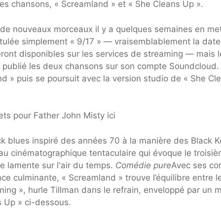
les chansons, « Screamland » et « She Cleans Up ».
e de nouveaux morceaux il y a quelques semaines en me
itulée simplement « 9/17 » — vraisemblablement la date
ront disponibles sur les services de streaming — mais l
a publié les deux chansons sur son compte Soundcloud.
d » puis se poursuit avec la version studio de « She Cl
ets pour Father John Misty ici
k blues inspiré des années 70 à la manière des Black K
au cinématographique tentaculaire qui évoque le troisi
e lamente sur l'air du temps.
Comédie pure
Avec ses co
ce culminante, « Screamland » trouve l’équilibre entre l
ing », hurle Tillman dans le refrain, enveloppé par un 
s Up » ci-dessous.