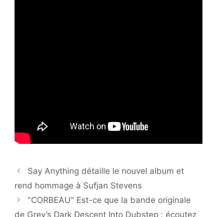
Say Anything détaille le nouvel album et
rend hommage à Sufjan Stevens
"CORBEAU" Est-ce que la bande originale
de Grey’s Dark Descent Into Dubstep : écoutez