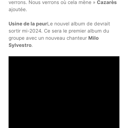
verrons. Nous verrons où cela mène »
Cazarès
ajoutée.
Usine de la peur
Le nouvel album de devrait
sortir mi-2024. Ce sera le premier album du
groupe avec un nouveau chanteur
Milo
Sylvestro
.