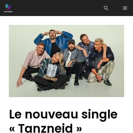
Aller
ME
au
contenu
Le nouveau single
« Tanzneid »