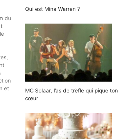
Qui est Mina Warren ?
om du
t
le
tes,
nt
a
ction
m et
MC Solaar, l’as de trèfle qui pique ton
cœur