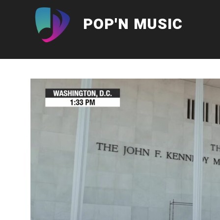
Aller
au
POP'N MUSIC
contenu