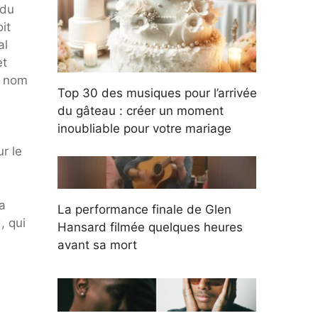
 du
it
al
et
u nom
Top 30 des musiques pour l’arrivée
du gâteau : créer un moment
inoubliable pour votre mariage
r le
a
La performance finale de Glen
, qui
Hansard filmée quelques heures
avant sa mort