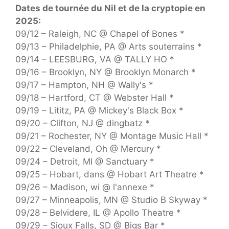
Dates de tournée du Nil et de la cryptopie en
2025:
09/12 – Raleigh, NC @ Chapel of Bones *
09/13 – Philadelphie, PA @ Arts souterrains *
09/14 – LEESBURG, VA @ TALLY HO *
09/16 – Brooklyn, NY @ Brooklyn Monarch *
09/17 – Hampton, NH @ Wally's *
09/18 – Hartford, CT @ Webster Hall *
09/19 – Lititz, PA @ Mickey's Black Box *
09/20 – Clifton, NJ @ dingbatz *
09/21 – Rochester, NY @ Montage Music Hall *
09/22 – Cleveland, Oh @ Mercury *
09/24 – Detroit, MI @ Sanctuary *
09/25 – Hobart, dans @ Hobart Art Theatre *
09/26 – Madison, wi @ l'annexe *
09/27 – Minneapolis, MN @ Studio B Skyway *
09/28 – Belvidere, IL @ Apollo Theatre *
09/29 – Sioux Falls, SD @ Bigs Bar *