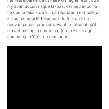
meilleure partie de l'affaire Gallagher était qu'il
n'y avait aucun risque là-bas, car peu importe
ce que je disais de lui, sa réputation est telle et
il s'est comporté tellement de fois qu'il ne
pouvait jamais prouver devant le tribunal qu'il
n'avait pas agi. comme ça. (rires) Et il a agi
comme ça, c'était un maniaque.