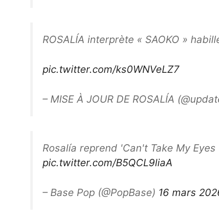
ROSALÍA interprète « SAOKO » habill
pic.twitter.com/ks0WNVeLZ7
– MISE À JOUR DE ROSALÍA (@update
Rosalía reprend 'Can't Take My Eyes 
pic.twitter.com/B5QCL9liaA
– Base Pop (@PopBase)
16 mars 202