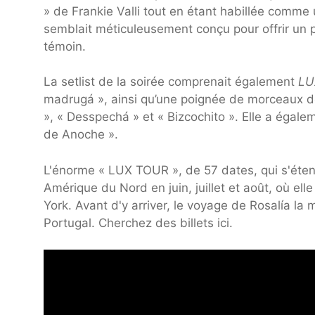
» de Frankie Valli tout en étant habillée comm
semblait méticuleusement conçu pour offrir un p
témoin.
La setlist de la soirée comprenait également
LU
madrugá », ainsi qu’une poignée de morceaux
», « Desspechá » et « Bizcochito ». Elle a égal
de Anoche ».
L'énorme « LUX TOUR », de 57 dates, qui s'étend
Amérique du Nord en juin, juillet et août, où el
York. Avant d'y arriver, le voyage de Rosalía la
Portugal. Cherchez des billets ici.