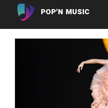
Aller
au
POP'N MUSIC
contenu