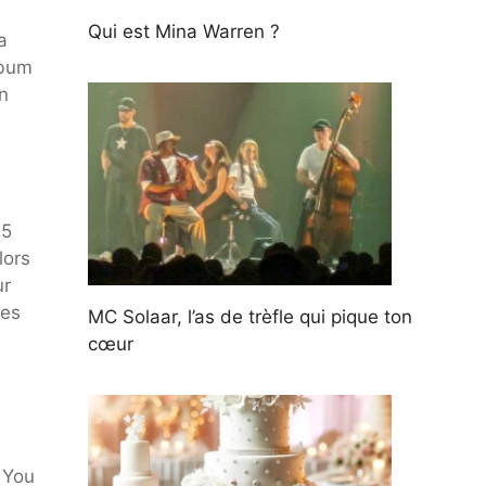
Qui est Mina Warren ?
a
lbum
n
25
lors
ur
les
MC Solaar, l’as de trèfle qui pique ton
cœur
 You