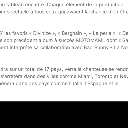
e un tableau encadré. Chaque élément de la production
ur spectacle à tous ceux qui avaient la chance d'en êtr
X
les favoris « Divinize », « Berghain », « La perla », « D
 de son précédent album à succès MOTOMAMI, dont « S
ement interprété sa collaboration avec Bad Bunny « La N
ra sur un total de 17 pays, verra la chanteuse se rend
le s'arrêtera dans des villes comme Miami, Toronto et Ne
 mènera dans des pays comme l'Italie, l'Espagne et le