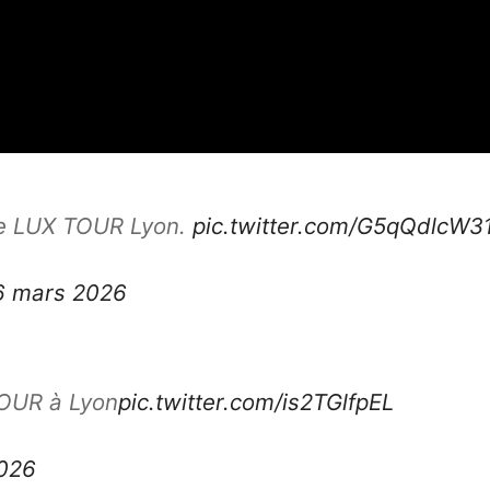
 le LUX TOUR Lyon.
pic.twitter.com/G5qQdlcW3
6 mars 2026
TOUR à Lyon
pic.twitter.com/is2TGlfpEL
026