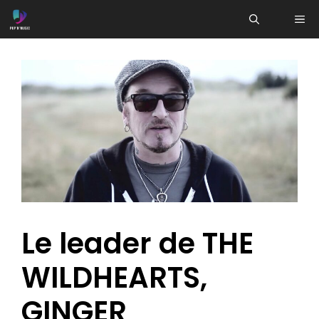
Aller
ME
au
contenu
Le leader de THE
WILDHEARTS,
GINGER