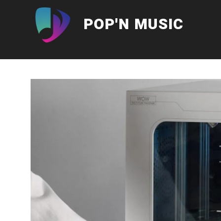
Aller
au
POP'N MUSIC
contenu