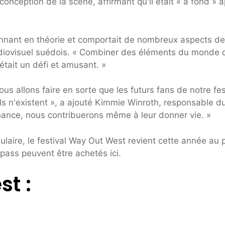
nception de la scène, affirmant qu'il était « à fond » 
onnant en théorie et comportait de nombreux aspects de
 audiovisuel suédois. « Combiner des éléments du monde 
était un défi et amusant. »
us allons faire en sorte que les futurs fans de notre fes
ils n'existent », a ajouté Kimmie Winroth, responsable d
chance, nous contribuerons même à leur donner vie. »
ulaire, le festival Way Out West revient cette année au 
pass peuvent être achetés ici.
t :