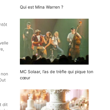
Qui est Mina Warren ?
ntôt
velle
re,
MC Solaar, l’as de trèfle qui pique ton
 non
cœur
Out
t dit