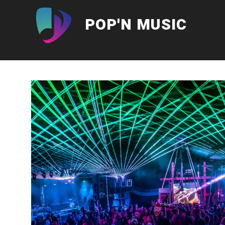
Aller
au
POP'N MUSIC
contenu