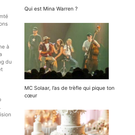
Qui est Mina Warren ?
omté
vons
rme à
a
ng du
et
MC Solaar, l’as de trèfle qui pique ton
cœur
o
.
ision