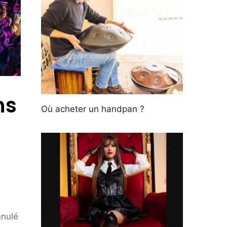
ns
Où acheter un handpan ?
nnulé