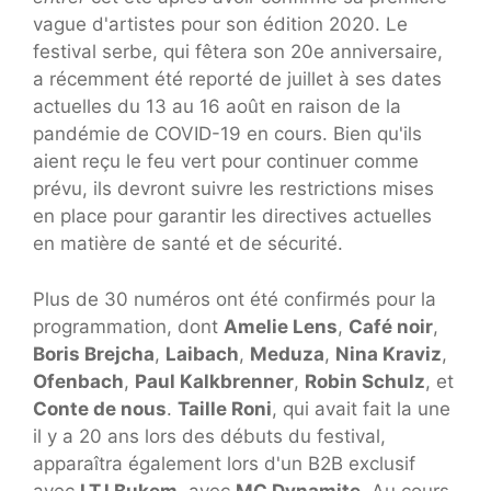
vague d'artistes pour son édition 2020. Le
festival serbe, qui fêtera son 20e anniversaire,
a récemment été reporté de juillet à ses dates
actuelles du 13 au 16 août en raison de la
pandémie de COVID-19 en cours. Bien qu'ils
aient reçu le feu vert pour continuer comme
prévu, ils devront suivre les restrictions mises
en place pour garantir les directives actuelles
en matière de santé et de sécurité.
Plus de 30 numéros ont été confirmés pour la
programmation, dont
Amelie Lens
,
Café noir
,
Boris Brejcha
,
Laibach
,
Meduza
,
Nina Kraviz
,
Ofenbach
,
Paul Kalkbrenner
,
Robin Schulz
, et
Conte de nous
.
Taille Roni
, qui avait fait la une
il y a 20 ans lors des débuts du festival,
apparaîtra également lors d'un B2B exclusif
avec
LTJ Bukem
, avec
MC Dynamite
. Au cours