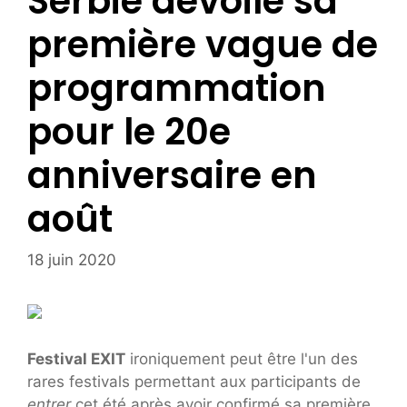
Serbie dévoile sa
première vague de
programmation
pour le 20e
anniversaire en
août
18 juin 2020
Festival EXIT
ironiquement peut être l'un des
rares festivals permettant aux participants de
entrer
cet été après avoir confirmé sa première