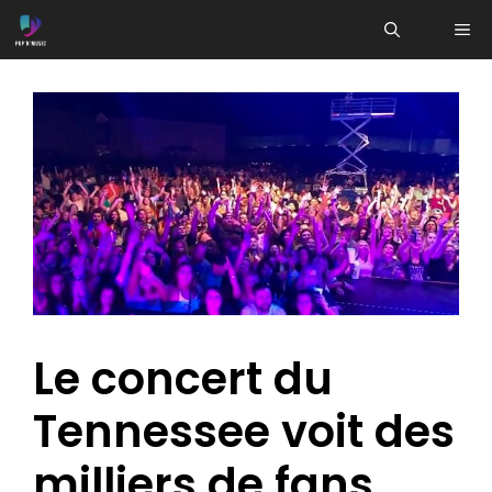
Aller
ME
au
contenu
Le concert du
Tennessee voit des
milliers de fans