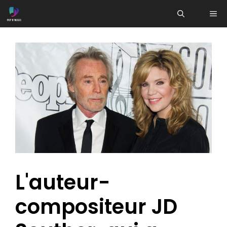
Aller
ME
au
contenu
L'auteur-
compositeur JD