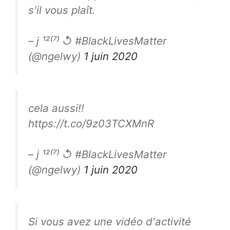
s'il vous plaît.
– j ¹²⁽⁷⁾ ↺ #BlackLivesMatter
(@ngelwy)
1 juin 2020
cela aussi!!
https://t.co/9z03TCXMnR
– j ¹²⁽⁷⁾ ↺ #BlackLivesMatter
(@ngelwy)
1 juin 2020
Si vous avez une vidéo d'activité