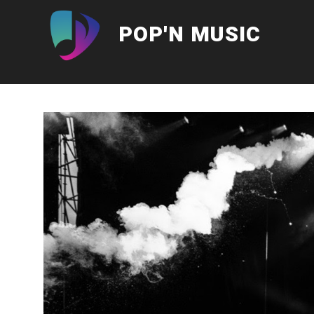
Aller
au
POP'N MUSIC
contenu