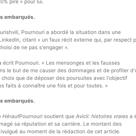
0% pire » pour lui.
ias embarqués.
rishvili, Pournouri a abordé la situation dans une
inkedIn, citant « un faux récit externe qui, par respect 
choisi de ne pas s'engager ».
 a écrit Pournouri. « Les mensonges et les fausses
ans le but de me causer des dommages et de profiter d
e choix que de déposer des poursuites avec l'objectif
s faits à connaître une fois et pour toutes. »
ias embarqués.
e
Héraut
Pournouri soutient que
Avicii: histoires vraies
a 
agé sa réputation et sa carrière. Le montant des
vulgué au moment de la rédaction de cet article.