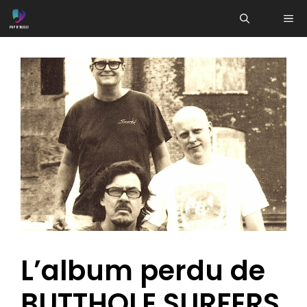
Aller
ME
au
contenu
L’album perdu de
BUTTHOLE SURFERS