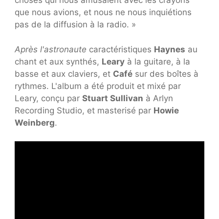
choses qui nous amusaient avec les crayons
que nous avions, et nous ne nous inquiétions
pas de la diffusion à la radio. »
Après l'astronaute
caractéristiques
Haynes
au
chant et aux synthés,
Leary
à la guitare, à la
basse et aux claviers, et
Café
sur des boîtes à
rythmes. L'album a été produit et mixé par
Leary, conçu par
Stuart Sullivan
à Arlyn
Recording Studio, et masterisé par
Howie
Weinberg
.