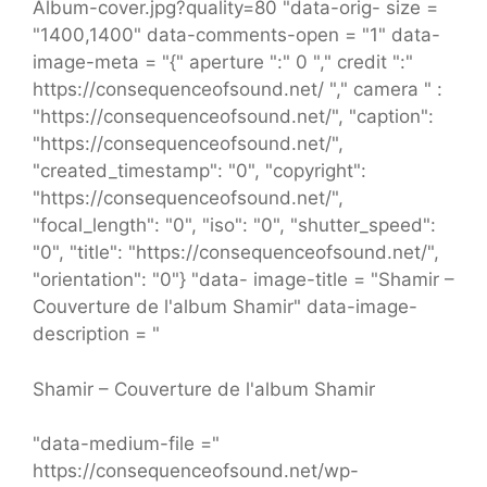
Album-cover.jpg?quality=80 "data-orig- size =
"1400,1400" data-comments-open = "1" data-
image-meta = "{" aperture ":" 0 "," credit ":"
https://consequenceofsound.net/ "," camera " :
"https://consequenceofsound.net/", "caption":
"https://consequenceofsound.net/",
"created_timestamp": "0", "copyright":
"https://consequenceofsound.net/",
"focal_length": "0", "iso": "0", "shutter_speed":
"0", "title": "https://consequenceofsound.net/",
"orientation": "0"} "data- image-title = "Shamir –
Couverture de l'album Shamir" data-image-
description = "
Shamir – Couverture de l'album Shamir
"data-medium-file ="
https://consequenceofsound.net/wp-