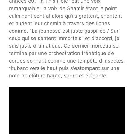
années 80. "In This Hole" est une voix
remarquable, la voix de Shamir étant le point
culminant central alors qu'ils grattent, chantent
et hurlent leur chemin à travers des lignes
comme, "La jeunesse est juste gaspillée / Sur
ceux qui se sentent immortels" et d'accord, je
suis juste dramatique. Ce dernier morceau se
termine par une orchestration frénétique de
cordes sonnant comme une tempête d'insectes,
titubant vers le haut puis s'estompant sur une
note de clôture haute, sobre et élégante.