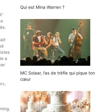
Qui est Mina Warren ?
A"
de
ès.
ait
sé
istes
te a
cer
MC Solaar, l’as de trèfle qui pique ton
cœur
r»,
ming,