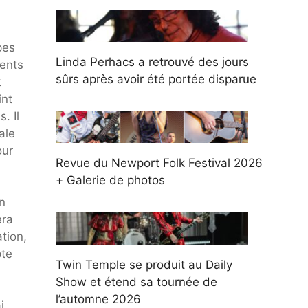
pes
Linda Perhacs a retrouvé des jours
ments
sûrs après avoir été portée disparue
t
int
. Il
ale
our
Revue du Newport Folk Festival 2026
+ Galerie de photos
n
era
ation,
pte
Twin Temple se produit au Daily
Show et étend sa tournée de
l’automne 2026
i