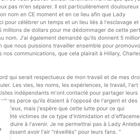
ux pas m'en séparer. Il est particulièrement douloureux
mon nom en CE moment et en ce lieu afin que Lady
i pour célébrer un temps et un lieu liés à l'esclavage et
 millions de dollars pour me dédommager de cette pert
au nom. J'ai également demandé qu'ils donnent 5 millio
n que nous puissions travailler ensemble pour promouvo
rès nos communications, que cela plairait à Hillary, Charle
ord qui serait respectueux de mon travail et de mes dro
ler. Les vies, les noms, les expériences, le travail, l'art
rtistes indépendants m'ont contacté pour partager leurs
rdues parce qu'ils étaient à l'opposé de l'argent et des
un d'eux, mais j'espère que cette lutte pour ce qui
ont été victimes de ce type d'intimidation et d'effaceme
e produire à l'avenir. Je ne permettrai pas à Lady Anteb
e
 puissent avoir l'air "réveillés" pour leurs fans. "