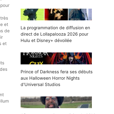
 pour
 très
e et
La programmation de diffusion en
ns de
direct de Lollapalooza 2026 pour
ir
Hulu et Disney+ dévoilée
s et
its
 des
Prince of Darkness fera ses débuts
aux Halloween Horror Nights
d'Universal Studios
nt
ellum