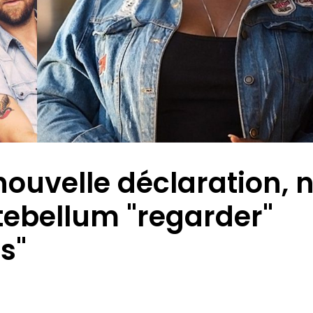
nouvelle déclaration, 
tebellum "regarder"
ns"