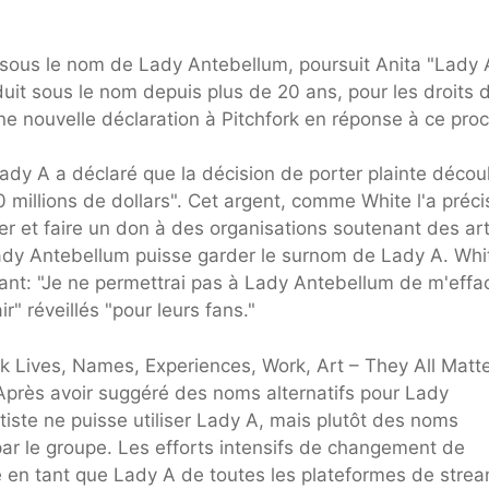
sous le nom de Lady Antebellum, poursuit Anita "Lady 
uit sous le nom depuis plus de 20 ans, pour les droits 
e nouvelle déclaration à Pitchfork en réponse à ce proc
ady A a déclaré que la décision de porter plainte découl
 millions de dollars". Cet argent, comme White l'a préci
er et faire un don à des organisations soutenant des art
dy Antebellum puisse garder le surnom de Lady A. Whi
nt: "Je ne permettrai pas à Lady Antebellum de m'effa
ir" réveillés "pour leurs fans."
ck Lives, Names, Experiences, Work, Art – They All Matte
. Après avoir suggéré des noms alternatifs pour Lady
iste ne puisse utiliser Lady A, mais plutôt des noms
par le groupe. Les efforts intensifs de changement de
e en tant que Lady A de toutes les plateformes de strea