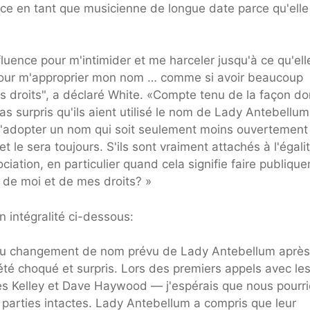
ence en tant que musicienne de longue date parce qu'elle
fluence pour m'intimider et me harceler jusqu'à ce qu'el
 pour m'approprier mon nom … comme si avoir beaucoup
es droits", a déclaré White. «Compte tenu de la façon do
pas surpris qu'ils aient utilisé le nom de Lady Antebellum
d'adopter un nom qui soit seulement moins ouvertement
t le sera toujours. S'ils sont vraiment attachés à l'égali
ociation, en particulier quand cela signifie faire publiqu
 de moi et de mes droits? »
 intégralité ci-dessous:
s du changement de nom prévu de Lady Antebellum après
 été choqué et surpris. Lors des premiers appels avec le
es Kelley et Dave Haywood — j'espérais que nous pourr
x parties intactes. Lady Antebellum a compris que leur