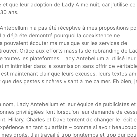
e et que leur adoption de Lady A me nuit, car j'utilise c
 30 ans.
y Antebellum n'a pas été réceptive à mes propositions po
Il a déjà été démontré pourquoi la coexistence ne
s pouvaient écouter ma musique sur les services de
 trouver. Grâce aux efforts massifs de rebranding de La
toutes les plateformes. Lady Antebellum a utilisé leur
et m'intimider dans la soumission sans offrir de véritabl
est maintenant clair que leurs excuses, leurs textes am
t que des gestes sincères visant à me calmer. Eh bien, j
n nom, Lady Antebellum et leur équipe de publicistes et
nnes privilégiées font lorsqu'on leur demande de cesse
. Hillary, Charles et Dave tentent de changer le récit 
xpérience en tant qu'artiste – comme si avoir beaucoup
mes droits. J'ai travaillé trop longtemps et trop dur pou