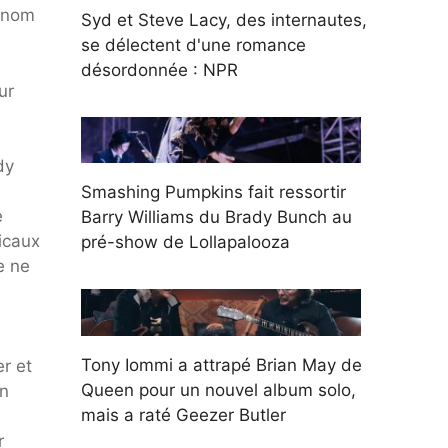
e nom
Syd et Steve Lacy, des internautes,
se délectent d'une romance
désordonnée : NPR
ur
dy
Smashing Pumpkins fait ressortir
e
Barry Williams du Brady Bunch au
icaux
pré-show de Lollapalooza
e ne
Tony Iommi a attrapé Brian May de
r et
Queen pour un nouvel album solo,
en
mais a raté Geezer Butler
r