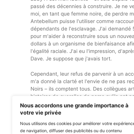
passé des décennies à construire. Je ne ve
moi, en tant que femme noire, de perdre 
Antebellum puisse l'utiliser comme raccourc
dépendants de l'esclavage. J'ai demandé 5
pour m'aider à reconstruire sous un nouve
dollars à un organisme de bienfaisance afi
l'égalité raciale. J'ai eu l'impression, d'ap
Dave. Je suppose que j'avais tort.
Cependant, leur refus de parvenir à un acc
m'a donné la clarté et l'envie de ne pas recu
Noirs – ils comptent tous. Des collègues a
histoires de querelles de noms qu'ils ont pe
privilèges. Non seulement je ne serai pas l'
Nous accordons une grande importance à
m'appartient légitimement aidera ceux qui 
votre vie privée
dans le passé, et qu'elle l'empêchera de s
Nous utilisons des cookies pour améliorer votre expérienc
de m'effacer ainsi que ma carrière afin qu'ils
de navigation, diffuser des publicités ou du contenu