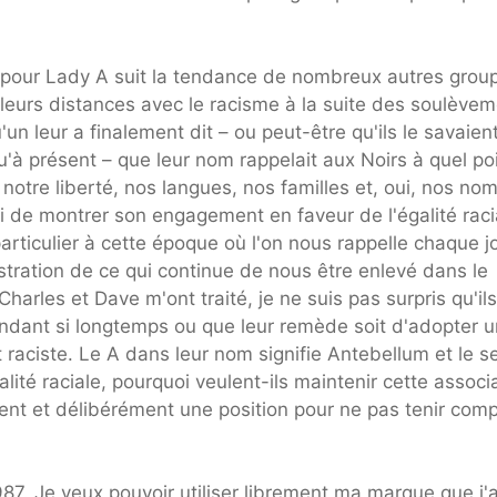
pour Lady A suit la tendance de nombreux autres grou
 leurs distances avec le racisme à la suite des soulève
 leur a finalement dit – ou peut-être qu'ils le savaien
qu'à présent – que leur nom rappelait aux Noirs à quel po
notre liberté, nos langues, nos familles et, oui, nos noms
i de montrer son engagement en faveur de l'égalité raci
rticulier à cette époque où l'on nous rappelle chaque j
tration de ce qui continue de nous être enlevé dans le
Charles et Dave m'ont traité, je ne suis pas surpris qu'ils
endant si longtemps ou que leur remède soit d'adopter u
aciste. Le A dans leur nom signifie Antebellum et le s
alité raciale, pourquoi veulent-ils maintenir cette associ
ment et délibérément une position pour ne pas tenir com
87. Je veux pouvoir utiliser librement ma marque que j'a