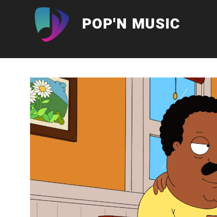
Aller
au
POP'N MUSIC
contenu