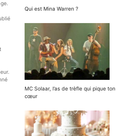
age.
Qui est Mina Warren ?
ublié
t
eur.
onné
MC Solaar, l’as de trèfle qui pique ton
cœur