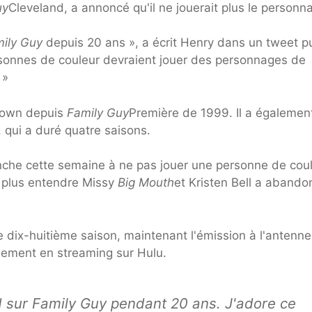
uy
Cleveland, a annoncé qu'il ne jouerait plus le personn
ily Guy
depuis 20 ans », a écrit Henry dans un tweet p
rsonnes de couleur devraient jouer des personnages de
 »
rown depuis
Family Guy
Première de 1999. Il a égalemen
, qui a duré quatre saisons.
anche cette semaine à ne pas jouer une personne de coul
it plus entendre Missy
Big Mouth
et Kristen Bell a aband
dix-huitième saison, maintenant l'émission à l'antenne
lement en streaming sur Hulu.
d sur Family Guy pendant 20 ans. J'adore ce