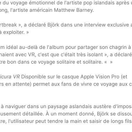
e du voyage émotionnel de l'artiste pop islandais après
ong, l'artiste américain Matthew Barney.
eartbreak », a déclaré Björk dans une interview exclusive
 exploiter. »
um idéal au-delà de l'album pour partager son chagrin à
aient avec VR, c'est que c'était très isolant », a déclaré
tre bon dans ce voyage solitaire et solitaire. « »
icura VR
Disponible sur le casque Apple Vision Pro (et
urs en attente) permet aux fans de vivre ce voyage aux 
uve à naviguer dans un paysage aslandais austère d'impo
usement détaillée. À un moment donné, Björk se disso
, l'utilisateur peut tendre la main et saisir de longs fil