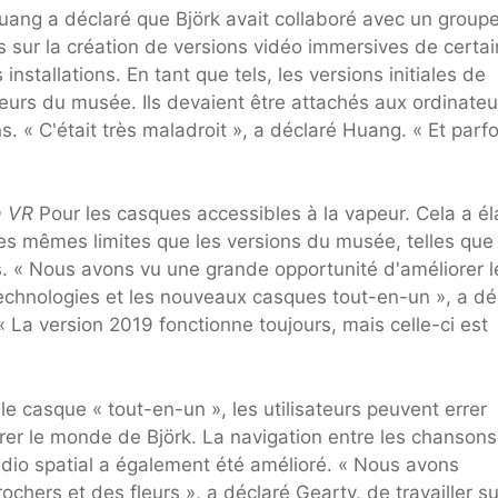
ang a déclaré que Björk avait collaboré avec un group
es sur la création de versions vidéo immersives de certa
stallations. En tant que tels, les versions initiales de
teurs du musée. Ils devaient être attachés aux ordinateu
 « C'était très maladroit », a déclaré Huang. « Et parfo
a VR
Pour les casques accessibles à la vapeur. Cela a él
s des mêmes limites que les versions du musée, telles que 
s. « Nous avons vu une grande opportunité d'améliorer l
technologies et les nouveaux casques tout-en-un », a dé
 La version 2019 fonctionne toujours, mais celle-ci est
le casque « tout-en-un », les utilisateurs peuvent errer
orer le monde de Björk. La navigation entre les chansons
L'audio spatial a également été amélioré. « Nous avons
ers et des fleurs », a déclaré Gearty, de travailler su