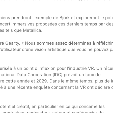
ciens prendront l'exemple de Björk et exploreront le pote
oncert immersives proposées ces derniers temps par de
s tels que Metallica.
laré Gearty. « Nous sommes assez déterminés à réfléchir
'utilisateur d'une vision artistique que vous ne pouvez 
risée à un point d'inflexion pour l'industrie VR. Un réce
national Data Corporation (IDC) prévoit un taux de
e cette année et 2029. Dans le même temps, plus de l
ipé à une récente enquête concernant la VR ont déclaré 
entiel créatif, en particulier en ce qui concerne les
k, producteur, podcasteur, auteur et conférencier de