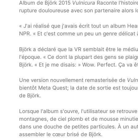
Album de Björk 2015
Vulnicura
Raconte l'histoir
rupture douloureuse avec son partenaire alors l
« J'ai réalisé que j'avais écrit tout un album H
NPR. « Et c'est comme un peu un genre délicat à
Björk a déclaré que la VR semblait être le médi
l'époque. « Ce dont la plupart des gens se plaign
Björk. « Et je me disais: » Wow. Perfect. Ça va ê
Une version nouvellement remasterisée de
Vuln
bientôt Meta Quest; la date de sortie est toujo
de Björk.
Lorsque l'album s'ouvre, l'utilisateur se retro
montagnes, de ciel plomb et de mousse minutie
dans une douche de petites particules. À un autre
assembler le cœur brisé de Björk.