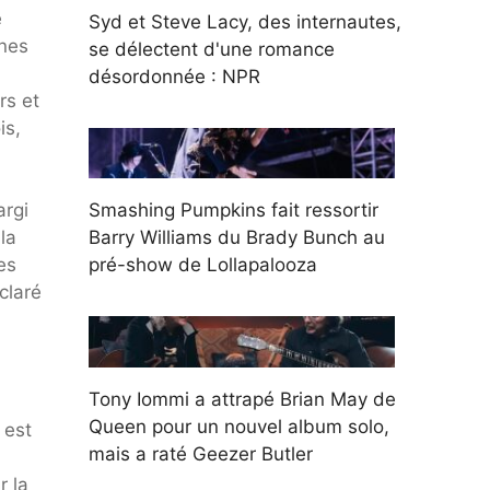
e
Syd et Steve Lacy, des internautes,
ines
se délectent d'une romance
désordonnée : NPR
rs et
is,
argi
Smashing Pumpkins fait ressortir
la
Barry Williams du Brady Bunch au
es
pré-show de Lollapalooza
claré
Tony Iommi a attrapé Brian May de
Queen pour un nouvel album solo,
 est
mais a raté Geezer Butler
r la