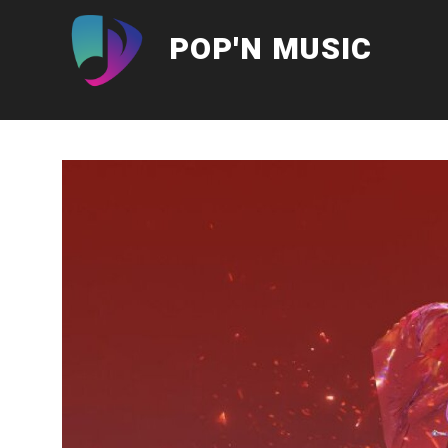
Aller
au
POP'N MUSIC
contenu