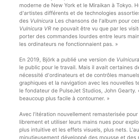
moderne de New York et le Miraikan à Tokyo. Hu
d'artistes différents et de technologies assorti
des
Vulnicura
Les chansons de l'album pour ces in
Vulnicura VR
ne pouvait être vu que par les visi
porter des commandes lourdes entre leurs mains.
les ordinateurs ne fonctionnaient pas. »
En 2019, Björk a publié une version de
Vulnicur
le public pour le travail. Mais il avait certaine
nécessité d'ordinateurs et de contrôles manuel
graphiques et la navigation avec les nouvelles 
le fondateur de PulseJet Studios, John Gearty. «
beaucoup plus facile à contourner. »
Avec l'itération nouvellement remasterisée pour 
librement et utiliser leurs mains nues pour expl
plus intuitive et les effets visuels, plus nets. 
minutieusement développé des mousse et des roch