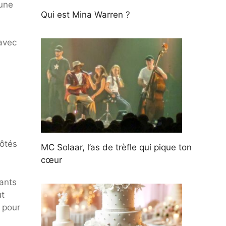
 une
Qui est Mina Warren ?
 avec
côtés
MC Solaar, l’as de trèfle qui pique ton
cœur
sants
ut
s pour