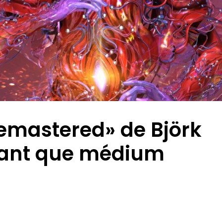
emastered» de Björk
 tant que médium