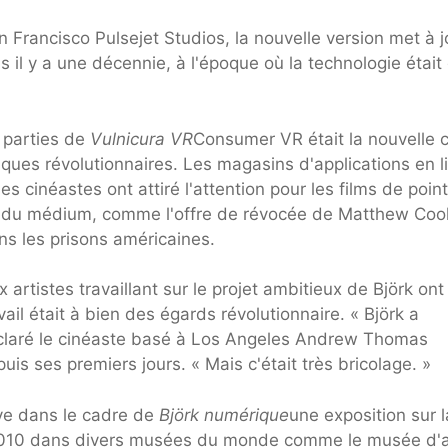
Francisco Pulsejet Studios, la nouvelle version met à j
ois il y a une décennie, à l'époque où la technologie étai
s parties de
Vulnicura VR
Consumer VR était la nouvelle 
ques révolutionnaires. Les magasins d'applications en l
 cinéastes ont attiré l'attention pour les films de point
ives du médium, comme l'offre de révocée de Matthew Co
ans les prisons américaines.
 artistes travaillant sur le projet ambitieux de Björk ont ​
vail était à bien des égards révolutionnaire. « Björk a
déclaré le cinéaste basé à Los Angeles Andrew Thomas
uis ses premiers jours. « Mais c'était très bricolage. »
ive dans le cadre de
Björk numérique
une exposition sur l
à 2010 dans divers musées du monde comme le musée d'a