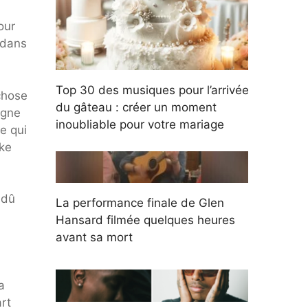
our
t dans
Top 30 des musiques pour l’arrivée
chose
du gâteau : créer un moment
igne
inoubliable pour votre mariage
e qui
oke
​dû
La performance finale de Glen
Hansard filmée quelques heures
avant sa mort
a
rt