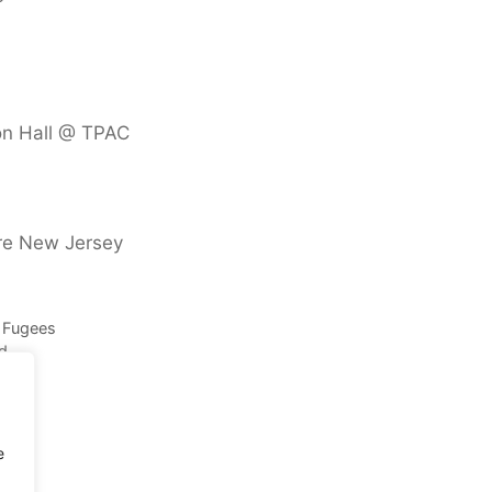
on Hall @ TPAC
re New Jersey
s Fugees
ed
e