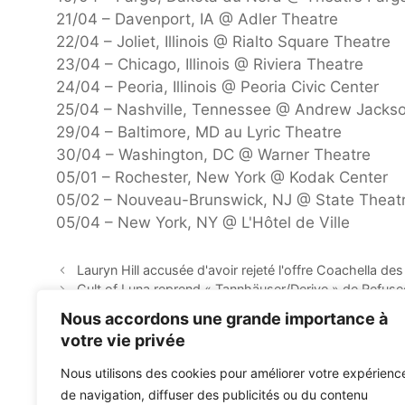
21/04 – Davenport, IA @ Adler Theatre
22/04 – Joliet, Illinois @ Rialto Square Theatre
23/04 – Chicago, Illinois @ Riviera Theatre
24/04 – Peoria, Illinois @ Peoria Civic Center
25/04 – Nashville, Tennessee @ Andrew Jacks
29/04 – Baltimore, MD au Lyric Theatre
30/04 – Washington, DC @ Warner Theatre
05/01 – Rochester, New York @ Kodak Center
05/02 – Nouveau-Brunswick, NJ @ State Theat
05/04 – New York, NY @ L'Hôtel de Ville
Lauryn Hill accusée d'avoir rejeté l'offre Coachella de
Cult of Luna reprend « Tannhäuser/Derive » de Refus
Nous accordons une grande importance à
votre vie privée
Nous utilisons des cookies pour améliorer votre expérienc
de navigation, diffuser des publicités ou du contenu