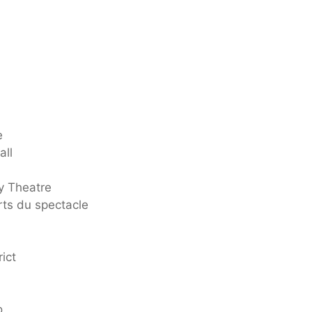
e
all
y Theatre
rts du spectacle
ict
o