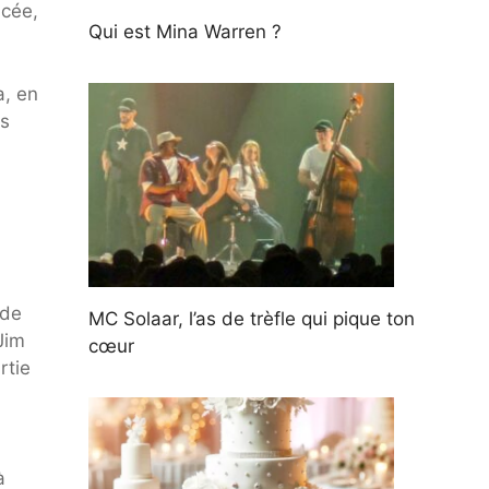
ncée,
Qui est Mina Warren ?
a, en
us
 de
MC Solaar, l’as de trèfle qui pique ton
Jim
cœur
rtie
à