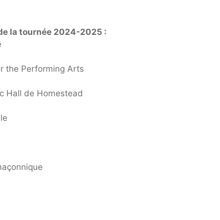
de la tournée 2024-2025 :
e
 the Performing Arts
ic Hall de Homestead
le
 maçonnique