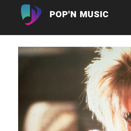
Aller
au
POP'N MUSIC
contenu