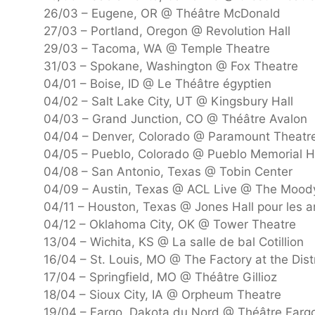
26/03 – Eugene, OR @ Théâtre McDonald
27/03 – Portland, Oregon @ Revolution Hall
29/03 – Tacoma, WA @ Temple Theatre
31/03 – Spokane, Washington @ Fox Theatre
04/01 – Boise, ID @ Le Théâtre égyptien
04/02 – Salt Lake City, UT @ Kingsbury Hall
04/03 – Grand Junction, CO @ Théâtre Avalon
04/04 – Denver, Colorado @ Paramount Theatr
04/05 – Pueblo, Colorado @ Pueblo Memorial H
04/08 – San Antonio, Texas @ Tobin Center
04/09 – Austin, Texas @ ACL Live @ The Mood
04/11 – Houston, Texas @ Jones Hall pour les a
04/12 – Oklahoma City, OK @ Tower Theatre
13/04 – Wichita, KS @ La salle de bal Cotillion
16/04 – St. Louis, MO @ The Factory at the Distr
17/04 – Springfield, MO @ Théâtre Gillioz
18/04 – Sioux City, IA @ Orpheum Theatre
19/04 – Fargo, Dakota du Nord @ Théâtre Farg