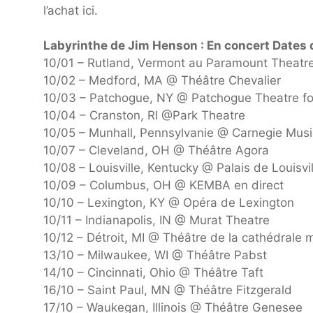
l’achat ici.
Labyrinthe de Jim Henson : En concert Dates 
10/01 – Rutland, Vermont au Paramount Theatr
10/02 – Medford, MA @ Théâtre Chevalier
10/03 – Patchogue, NY @ Patchogue Theatre for
10/04 – Cranston, RI @Park Theatre
10/05 – Munhall, Pennsylvanie @ Carnegie Mus
10/07 – Cleveland, OH @ Théâtre Agora
10/08 – Louisville, Kentucky @ Palais de Louisvil
10/09 – Columbus, OH @ KEMBA en direct
10/10 – Lexington, KY @ Opéra de Lexington
10/11 – Indianapolis, IN @ Murat Theatre
10/12 – Détroit, MI @ Théâtre de la cathédrale
13/10 – Milwaukee, WI @ Théâtre Pabst
14/10 – Cincinnati, Ohio @ Théâtre Taft
16/10 – Saint Paul, MN @ Théâtre Fitzgerald
17/10 – Waukegan, Illinois @ Théâtre Genesee