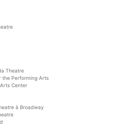
heatre
da Theatre
or the Performing Arts
Arts Center
Theatre à Broadway
heatre
ld
e