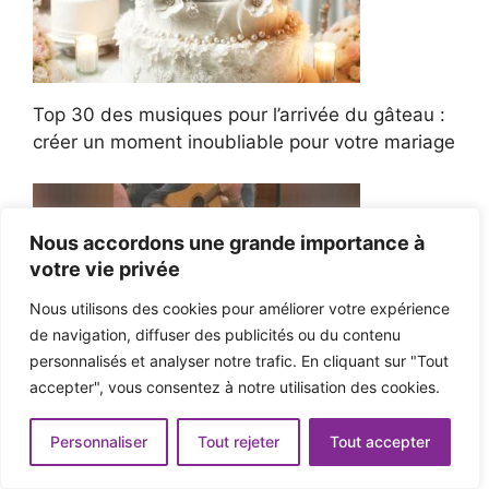
Top 30 des musiques pour l’arrivée du gâteau :
créer un moment inoubliable pour votre mariage
Nous accordons une grande importance à
votre vie privée
La performance finale de Glen Hansard filmée
quelques heures avant sa mort
Nous utilisons des cookies pour améliorer votre expérience
de navigation, diffuser des publicités ou du contenu
personnalisés et analyser notre trafic. En cliquant sur "Tout
accepter", vous consentez à notre utilisation des cookies.
Syd et Steve Lacy, des internautes, se
Personnaliser
Tout rejeter
Tout accepter
délectent d'une romance désordonnée : NPR