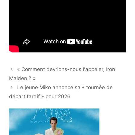
« Comment devrions-nous l'appeler, Iron
Maiden ? »
Le jeune Miko annonce sa « tournée de
départ tardif » pour 2026