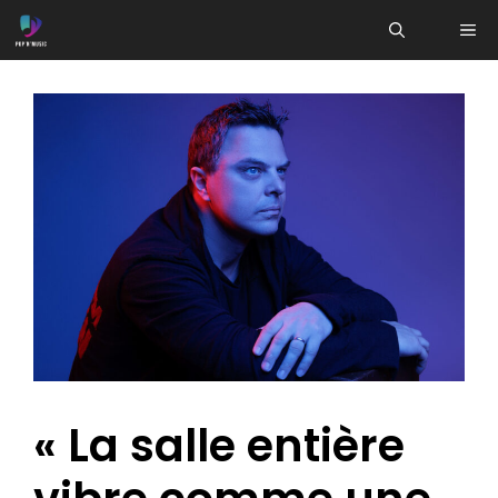
Aller
ME
au
contenu
« La salle entière