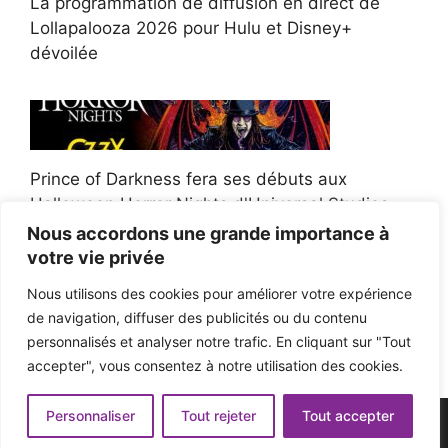
La programmation de diffusion en direct de
Lollapalooza 2026 pour Hulu et Disney+
dévoilée
Prince of Darkness fera ses débuts aux
Halloween Horror Nights d'Universal Studios
Nous accordons une grande importance à
votre vie privée
Nous utilisons des cookies pour améliorer votre expérience
de navigation, diffuser des publicités ou du contenu
Afroman poursuit un policier de l'Ohio après la
personnalisés et analyser notre trafic. En cliquant sur "Tout
victoire du jury en diffamation
accepter", vous consentez à notre utilisation des cookies.
Personnaliser
Tout rejeter
Tout accepter
© 2026 - Pop'n Music -
Mentions légales