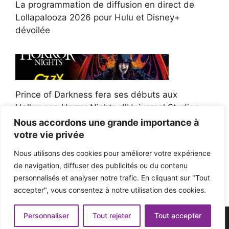
La programmation de diffusion en direct de
Lollapalooza 2026 pour Hulu et Disney+
dévoilée
Prince of Darkness fera ses débuts aux
Halloween Horror Nights d'Universal Studios
Nous accordons une grande importance à
votre vie privée
Nous utilisons des cookies pour améliorer votre expérience
de navigation, diffuser des publicités ou du contenu
Afroman poursuit un policier de l'Ohio après la
personnalisés et analyser notre trafic. En cliquant sur "Tout
victoire du jury en diffamation
accepter", vous consentez à notre utilisation des cookies.
Personnaliser
Tout rejeter
Tout accepter
© 2026 - Pop'n Music -
Mentions légales