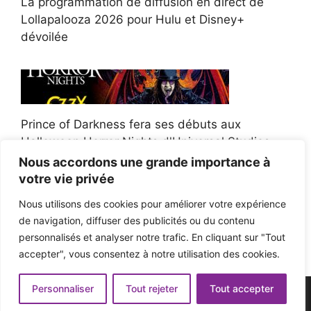
La programmation de diffusion en direct de
Lollapalooza 2026 pour Hulu et Disney+
dévoilée
Prince of Darkness fera ses débuts aux
Halloween Horror Nights d'Universal Studios
Nous accordons une grande importance à
votre vie privée
Nous utilisons des cookies pour améliorer votre expérience
de navigation, diffuser des publicités ou du contenu
Afroman poursuit un policier de l'Ohio après la
personnalisés et analyser notre trafic. En cliquant sur "Tout
victoire du jury en diffamation
accepter", vous consentez à notre utilisation des cookies.
Personnaliser
Tout rejeter
Tout accepter
© 2026 - Pop'n Music -
Mentions légales