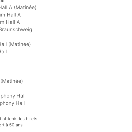
Hall A (Matinée)
um Hall A
um Hall A
 Braunschweig
all (Matinée)
all
 (Matinée)
mphony Hall
mphony Hall
obtenir des billets
ort à 50 ans