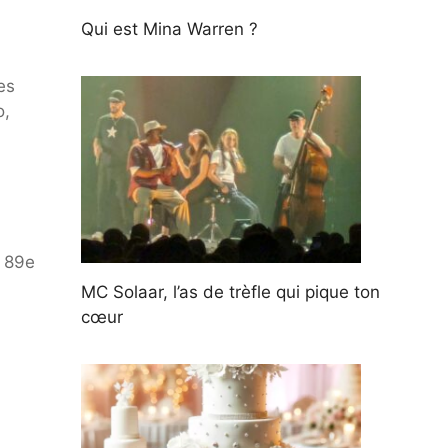
Qui est Mina Warren ?
es
o,
a 89e
MC Solaar, l’as de trèfle qui pique ton
cœur