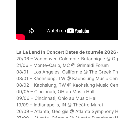
La La Land In Concert Dates de tournée 2026
20/06 – Vancouver, Colombie-Britannique @ O
21/06 – Monte-Carlo, MC @ Grimaldi Forum
08/01 – Los Angeles, Californie @ The Greek T
08/01 – Kaohsiung, TW @ Kaohsiung Music Cen
08/02 – Kaohsiung, TW @ Kaohsiung Music Cen
09/05 – Cincinnati, OH au Music Hall
09/06 – Cincinnati, Ohio au Music Hall
19/09 – Indianapolis, IN @ Théâtre Murat
26/09 – Atlanta, Géorgie @ Atlanta Symphony H
27/09 – Atlanta, Géorgie @ Atlanta Symphony H