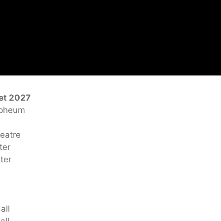
 et 2027
rpheum
heatre
ter
ter
all
all