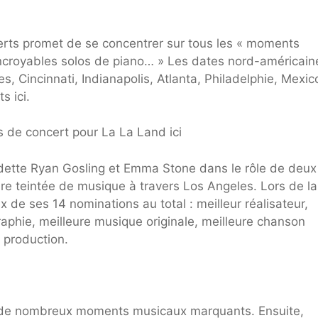
erts promet de se concentrer sur tous les « moments
 incroyables solos de piano… » Les dates nord-américain
, Cincinnati, Indianapolis, Atlanta, Philadelphie, Mexic
s ici.
s de concert pour La La Land ici
ette Ryan Gosling et Emma Stone dans le rôle de deux
e teintée de musique à travers Los Angeles. Lors de l
x de ses 14 nominations au total : meilleur réalisateur,
raphie, meilleure musique originale, meilleure chanson
e production.
a de nombreux moments musicaux marquants. Ensuite,