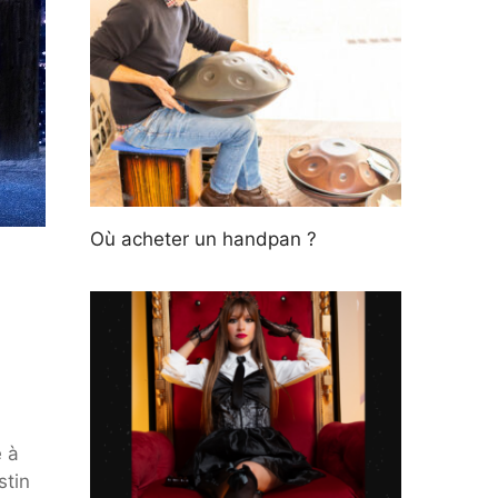
Où acheter un handpan ?
é à
stin