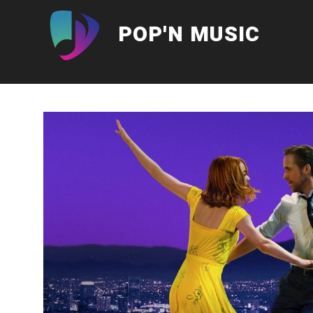
Aller
au
POP'N MUSIC
contenu