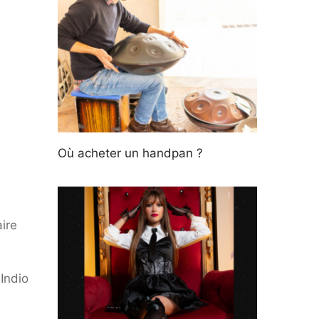
Où acheter un handpan ?
ire
Indio