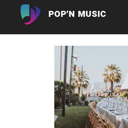
Aller
au
POP'N MUSIC
contenu