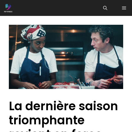
Aller
ME
au
contenu
La dernière saison
triomphante