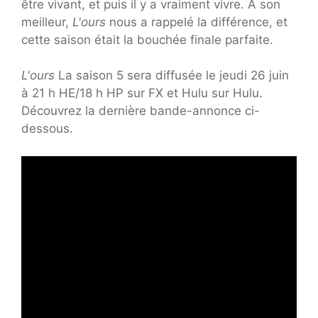
être vivant, et puis il y a vraiment vivre. À son
meilleur,
L'ours
nous a rappelé la différence, et
cette saison était la bouchée finale parfaite.
L'ours
La saison 5 sera diffusée le jeudi 26 juin
à 21 h HE/18 h HP sur FX et Hulu sur Hulu.
Découvrez la dernière bande-annonce ci-
dessous.