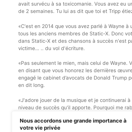
avait survécu à sa toxicomanie. Vous avez eu u
de 2 semaines. Tu lui as dit que toi et Tripp ét
«C'est en 2014 que vous avez parlé à Wayne à u
tous les anciens membres de Static-X. Donc votre
dans Static-X et des chansons à succès n'est pa
victime… .. du vol d'écriture.
«Pas seulement le mien, mais celui de Wayne. 
en disant que vous honorez les dernières œuvres
engagé le cabinet d’avocats de Donald Trump p
en dit long.
«J'adore jouer de la musique et je continuerai 
niveau de succès qu'il apporte. Pourquoi me rab
pour promouvoir les projets en cours. Telle est 
Nous accordons une grande importance à
votre vie privée
«Je sais que vous connaissez tous ces événement