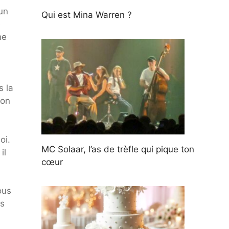
 un
Qui est Mina Warren ?
e
ne
s la
ion
oi.
MC Solaar, l’as de trèfle qui pique ton
il
cœur
ous
es