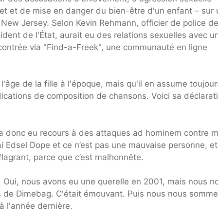
rnet et de mise en danger du bien-être d'un enfant – sur
 New Jersey. Selon Kevin Rehmann, officier de police d
sident de l'État, aurait eu des relations sexuelles avec u
rencontrée via "Find-a-Freek", une communauté en ligne
'âge de la fille à l'époque, mais qu'il en assume toujour
dications de composition de chansons. Voici sa déclarat
 Il a donc eu recours à des attaques ad hominem contre m
rai Edsel Dope et ce n’est pas une mauvaise personne, et 
i flagrant, parce que c’est malhonnête.
e. Oui, nous avons eu une querelle en 2001, mais nous n
es de Dimebag. C'était émouvant. Puis nous nous somm
à l'année dernière.