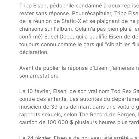
Tripp Eisen, pédophile condamné à deux reprise
rester sans réponse. Pour récapituler, Tripp Eis
de la réunion de Static-X et se plaignant de ne 
chansons sur l'album. Cela n'a pas bien plu à 
confirmé) Edsel Dope, qui a qualifié Eisen de dé
toujours connu comme le gars qui "ciblait les fi
déclaration.
Avant de publier la réponse d'Eisen, j'aimerais
son arrestation:
Le 10 février, Eisen, de son vrai nom Tod Rex Sa
contre des enfants. Les autorités du départemen
musicien de 39 ans dormant dans une voiture ga
rapports sexuels, selon The Record de Bergen, N
caution de 100 000 $ plusieurs heures plus tard
Le 24 février, Eisen a de nouveau été arrêté – 