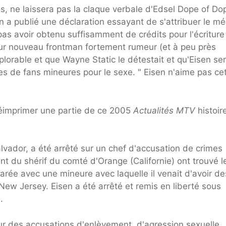
s, ne laissera pas la claque verbale d'Edsel Dope of Do
en a publié une déclaration essayant de s'attribuer le mé
pas avoir obtenu suffisamment de crédits pour l'écriture
leur nouveau frontman fortement rumeur (et à peu près
plorable et que Wayne Static le détestait et qu'Eisen se
lles de fans mineures pour le sexe. " Eisen n'aime pas ce
 réimprimer une partie de ce 2005
Actualités MTV
histoir
lvador, a été arrêté sur un chef d'accusation de crimes
t du shérif du comté d'Orange (Californie) ont trouvé l
rée avec une mineure avec laquelle il venait d'avoir de
ew Jersey. Eisen a été arrêté et remis en liberté sous
.
sur des accusations d'enlèvement, d'agression sexuelle