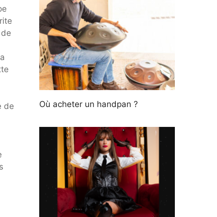
pe
rite
 de
ra
tte
Où acheter un handpan ?
e de
e
s