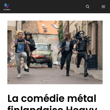
Aller
ME
au
contenu
La comédie métal