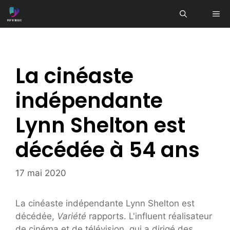
Aller
ME
au
contenu
La cinéaste
indépendante
Lynn Shelton est
décédée à 54 ans
17 mai 2020
La cinéaste indépendante Lynn Shelton est
décédée,
Variété
rapports. L'influent réalisateur
de cinéma et de télévision, qui a dirigé des