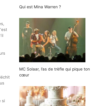
Qui est Mina Warren ?
es,
'est
il
urs
MC Solaar, l’as de trèfle qui pique ton
cœur
léchit
lus
 si