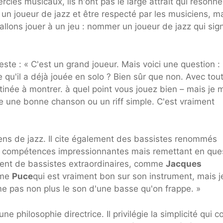
cles musicaux, ils n'ont pas le large attrait qui résonne
un joueur de jazz et être respecté par les musiciens, ma
allons jouer à un jeu : nommer un joueur de jazz qui sign
te : « C'est un grand joueur. Mais voici une question :
qu'il a déjà jouée en solo ? Bien sûr que non. Avec tout
tinée à montrer. à quel point vous jouez bien – mais je 
rire une bonne chanson ou un riff simple. C'est vraiment
iens de jazz. Il cite également des bassistes renommés
s compétences impressionnantes mais remettant en que
mément de bassistes extraordinaires, comme
Jacques
mme
Puce
qui est vraiment bon sur son instrument, mais j
ime pas non plus le son d'une basse qu'on frappe. »
ne philosophie directrice. Il privilégie la simplicité qui co