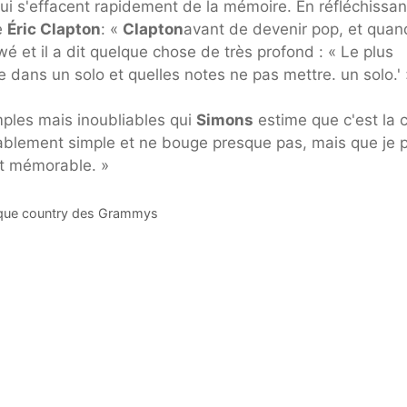
qui s'effacent rapidement de la mémoire. En réfléchissan
e
Éric Clapton
: «
Clapton
avant de devenir pop, et quand
wé et il a dit quelque chose de très profond : « Le plus
re dans un solo et quelles notes ne pas mettre. un solo.' 
mples mais inoubliables qui
Simons
estime que c'est la 
royablement simple et ne bouge presque pas, mais que je 
st mémorable. »
ique country des Grammys