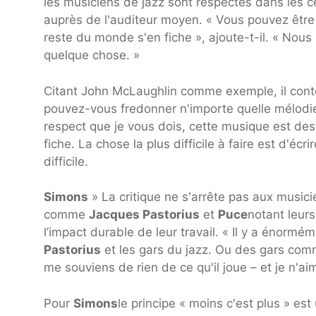
les musiciens de jazz sont respectés dans les cer
auprès de l'auditeur moyen. « Vous pouvez être 
reste du monde s'en fiche », ajoute-t-il. « Nous 
quelque chose. »
Citant John McLaughlin comme exemple, il contes
pouvez-vous fredonner n'importe quelle mélodie 
respect que je vous dois, cette musique est des
fiche. La chose la plus difficile à faire est d'éc
difficile.
Simons
» La critique ne s'arrête pas aux music
comme
Jacques Pastorius
et
Puce
notant leur
l’impact durable de leur travail. « Il y a énor
Pastorius
et les gars du jazz. Ou des gars co
me souviens de rien de ce qu'il joue – et je n'a
Pour
Simons
le principe « moins c'est plus » est u