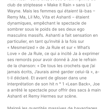
club de striptease « Make it Rain » sans Lil
Wayne. Mais les femmes qui
étaient
là-bas –
Remy Ma, Lil Mo, Vita et Ashanti – étaient
dynamiques, empêchant le spectacle de
sombrer sous le poids de ses deux ego
masculins massifs. Ashanti a fait sensation en
particulier, en tant qu’invité à la fois sur
« Mesmerized » de Ja Rule et sur « What’s
Love » de Ja Rule, ce qui a incité Ja à exprimer
ses remords pour avoir donné à Joe le refrain
de la chanson: « De tous les crochets que j’ai
jamais écrits, J’aurais aimé garder celui-là », a-
t-il déclaré. Et avant de glisser dans une
interprétation de son hit n ° 1 «Lean Back», Joe
a arrêté le spectacle pour offrir des sacs à main
Ashanti et Remy Hermes sur scène.
Malgré les quantités massives de bavardages,