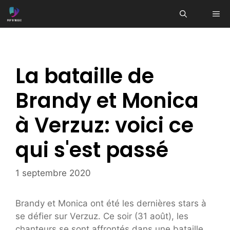
Aller
ME
au
contenu
La bataille de
Brandy et Monica
à Verzuz: voici ce
qui s'est passé
1 septembre 2020
Brandy et Monica ont été les dernières stars à
se défier sur Verzuz. Ce soir (31 août), les
chanteurs se sont affrontés dans une bataille