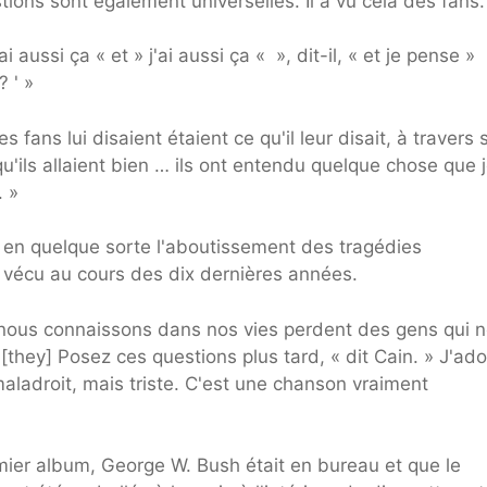
ions sont également universelles. Il a vu cela des fans.
aussi ça « et » j'ai aussi ça « », dit-il, « et je pense »
? ' »
 fans lui disaient étaient ce qu'il leur disait, à travers 
qu'ils allaient bien … ils ont entendu quelque chose que 
. »
t en quelque sorte l'aboutissement des tragédies
t vécu au cours des dix dernières années.
nous connaissons dans nos vies perdent des gens qui 
 [they] Posez ces questions plus tard, « dit Cain. » J'ad
aladroit, mais triste. C'est une chanson vraiment
mier album, George W. Bush était en bureau et que le