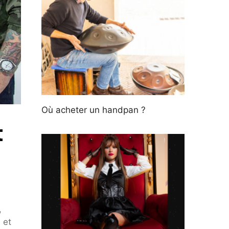
Où acheter un handpan ?
t
,
 et