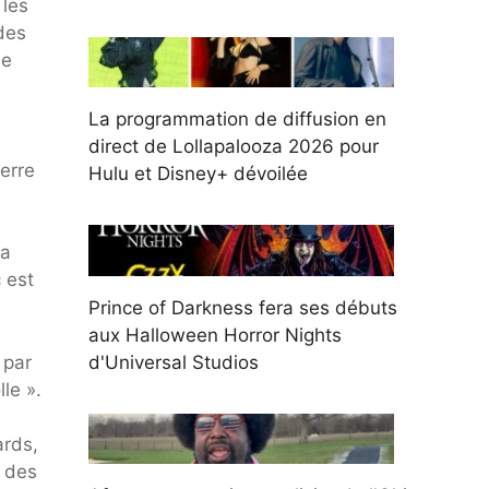
 les
des
ne
La programmation de diffusion en
direct de Lollapalooza 2026 pour
erre
Hulu et Disney+ dévoilée
la
c est
Prince of Darkness fera ses débuts
aux Halloween Horror Nights
 par
d'Universal Studios
lle ».
ards,
t des