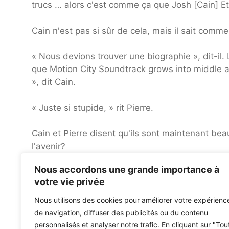
trucs … alors c'est comme ça que Josh [Cain] Et
Cain n'est pas si sûr de cela, mais il sait com
« Nous devions trouver une biographie », dit-il. 
que Motion City Soundtrack grows into middle a
», dit Cain.
« Juste si stupide, » rit Pierre.
Cain et Pierre disent qu'ils sont maintenant bea
l'avenir?
Nous accordons une grande importance à
« Oui, l'avenir [still] me fait peur « , dit Justin 
votre vie privée
existe toujours. «
Nous utilisons des cookies pour améliorer votre expérienc
Bande originale de Motion City
Même vieux mond
de navigation, diffuser des publicités ou du contenu
personnalisés et analyser notre trafic. En cliquant sur "Tou