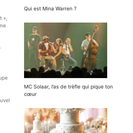
Qui est Mina Warren ?
t »,
rme
e
oupe
MC Solaar, l’as de trèfle qui pique ton
cœur
ouvel