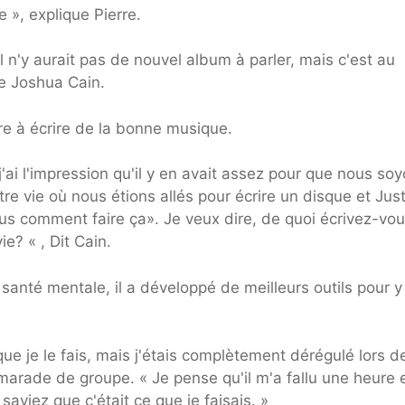
 », explique Pierre.
l n'y aurait pas de nouvel album à parler, mais c'est au
te Joshua Cain.
re à écrire de la bonne musique.
'ai l'impression qu'il y en avait assez pour que nous so
re vie où nous étions allés pour écrire un disque et Just
us comment faire ça». Je veux dire, de quoi écrivez-vo
e? « , Dit Cain.
santé mentale, il a développé de meilleurs outils pour y 
que je le fais, mais j'étais complètement dérégulé lors d
camarade de groupe. « Je pense qu'il m'a fallu une heure 
saviez que c'était ce que je faisais. »