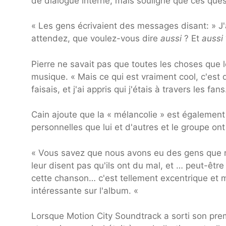
de dialogue interne, mais souligne que ces quest
« Les gens écrivaient des messages disant: » J'ai 
attendez, que voulez-vous dire
aussi
? Et
aussi
Pierre ne savait pas que toutes les choses que les
musique. « Mais ce qui est vraiment cool, c'est 
faisais, et j'ai appris qui j'étais à travers les fans
Cain ajoute que la « mélancolie » est égalemen
personnelles que lui et d'autres et le groupe on
« Vous savez que nous avons eu des gens que 
leur disent pas qu'ils ont du mal, et … peut-être
cette chanson… c'est tellement excentrique et m
intéressante sur l'album. «
Lorsque Motion City Soundtrack a sorti son pre