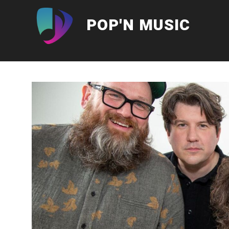
Aller
au
POP'N MUSIC
contenu