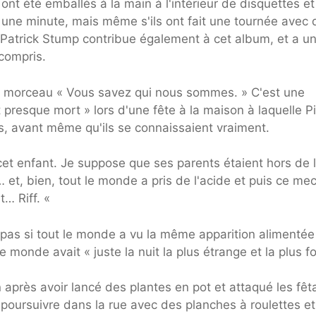
ont été emballés à la main à l'intérieur de disquettes et
 une minute, mais même s'ils ont fait une tournée avec 
Patrick Stump contribue également à cet album, et a u
 compris.
 le morceau « Vous savez qui nous sommes. » C'est une
presque mort » lors d'une fête à la maison à laquelle Pi
ts, avant même qu'ils se connaissaient vraiment.
cet enfant. Je suppose que ses parents étaient hors de 
t… et, bien, tout le monde a pris de l'acide et puis ce me
t… Riff. «
it pas si tout le monde a vu la même apparition alimentée
e monde avait « juste la nuit la plus étrange et la plus fo
n après avoir lancé des plantes en pot et attaqué les fêt
le poursuivre dans la rue avec des planches à roulettes e