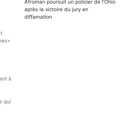
Afroman poursuit un policier de l'Ohio
après la victoire du jury en
diffamation
et
mes»
ant à
e qui