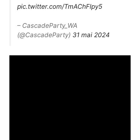
pic.twitter.com/TmAChFlpy5
– CascadeParty_WA
(@CascadeParty)
31 mai 2024