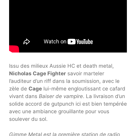
Issu des milieux Aussie HC et death metal,
Nicholas Cage Fighter
savoir marteler
l’auditeur d’un riff dans la soumission, avec le
zèle de
Cage
lui-même engloutissant ce cafard
vivant dans
Baiser de vampire
. La livraison d’un
solide accord de gutpunch ici est bien tempérée
avec une ambiance grouillante pour vous
soulever du sol.
Gimme Metal est la première station de radio