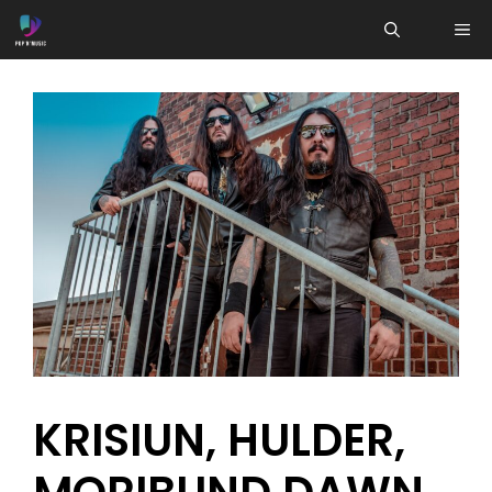
Aller
ME
au
contenu
KRISIUN, HULDER,