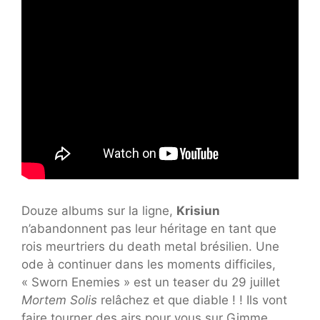
Douze albums sur la ligne,
Krisiun
n’abandonnent pas leur héritage en tant que
rois meurtriers du death metal brésilien. Une
ode à continuer dans les moments difficiles,
« Sworn Enemies » est un teaser du 29 juillet
Mortem Solis
relâchez et que diable ! ! Ils vont
faire tourner des airs pour vous sur Gimme