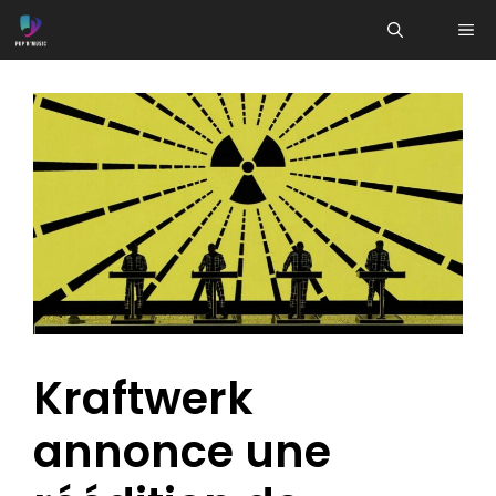
Aller
ME
au
contenu
Kraftwerk
annonce une