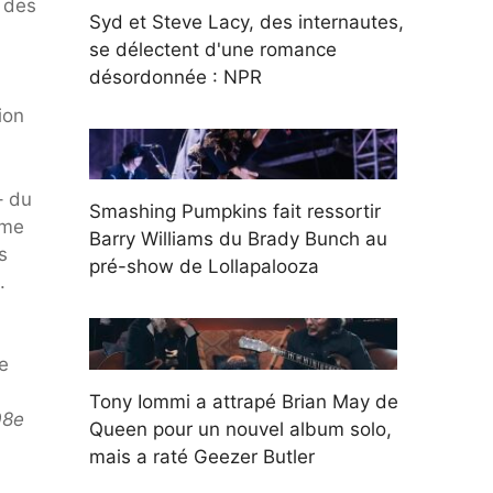
s des
Syd et Steve Lacy, des internautes,
se délectent d'une romance
désordonnée : NPR
ion
– du
Smashing Pumpkins fait ressortir
ème
Barry Williams du Brady Bunch au
s
pré-show de Lollapalooza
.
e
Tony Iommi a attrapé Brian May de
08e
Queen pour un nouvel album solo,
mais a raté Geezer Butler