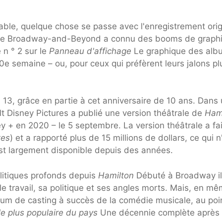
able, quelque chose se passe avec l'enregistrement orig
 de Broadway-and-Beyond a connu des booms de graph
 n ° 2 sur le
Panneau d'affichage
Le graphique des alb
0e semaine – ou, pour ceux qui préfèrent leurs jalons pl
 13, grâce en partie à cet anniversaire de 10 ans. Dans
alt Disney Pictures a publié une version théâtrale de
Ham
 + en 2020 – le 5 septembre. La version théâtrale a fai
tes
) et a rapporté plus de 15 millions de dollars, ce qui n
st largement disponible depuis des années.
litiques profonds depuis
Hamilton
Débuté à Broadway il
 le travail, sa politique et ses angles morts. Mais, en m
lbum de casting à succès de la comédie musicale, au poi
e plus populaire du pays
Une décennie complète après