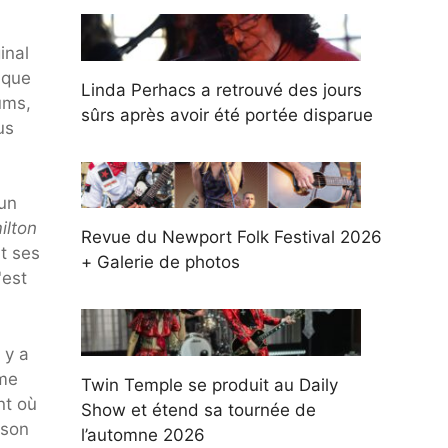
inal
ique
Linda Perhacs a retrouvé des jours
ums,
sûrs après avoir été portée disparue
us
 un
ilton
Revue du Newport Folk Festival 2026
t ses
+ Galerie de photos
'est
 y a
ême
Twin Temple se produit au Daily
nt où
Show et étend sa tournée de
 son
l’automne 2026