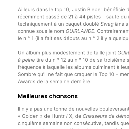
Ailleurs dans le top 10, Justin Bieber bénéfici
récemment passé de 21 à 44 pistes – saute du n
techniquement à un paquet doublé
Swag II
mais 
connue sous le nom
GUIRLANDE
. Contrairemen
le n ° 1 (il a fait ses débuts au n ° 2 il y a que
Un album plus modestement de taille joint
GUI
à peine
tire du n ° 12 au n ° 10 de sa troisième
fréquence à laquelle les albums culminent à leu
Sombre qu'il ne fait que craquer le Top 10 – m
Awards de la semaine dernière.
Meilleures chansons
Il n'y a pas une tonne de nouvelles bouleversan
« Golden » de Huntr / X, de
Chasseurs de démo
cinquième semaine non consécutive, tandis qu