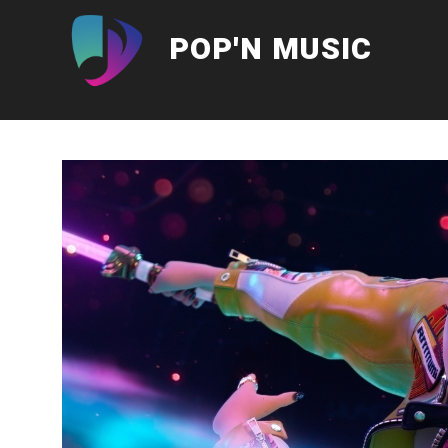
Aller
au
POP'N MUSIC
contenu