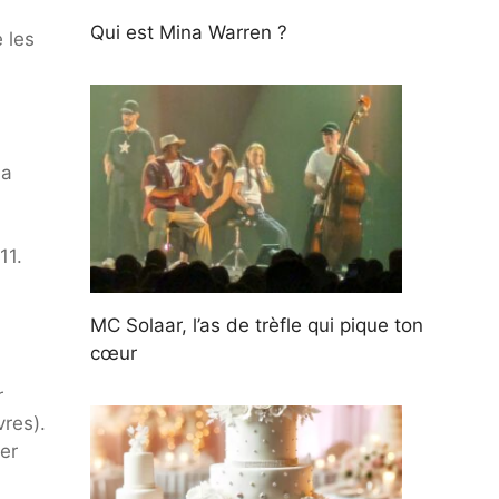
Qui est Mina Warren ?
e les
 a
11.
MC Solaar, l’as de trèfle qui pique ton
cœur
r
vres).
er