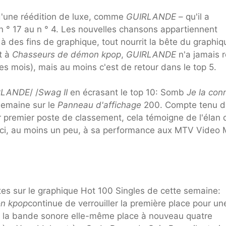
e d'une réédition de luxe, comme
GUIRLANDE
– qu'il a
 ° 17 au n ° 4. Les nouvelles chansons appartiennent
à des fins de graphique, tout nourrit la bête du graphiq
t à
Chasseurs de démon kpop
,
GUIRLANDE
n'a jamais r
lques mois), mais au moins c'est de retour dans le top 5.
RLANDE
/ /
Swag II
en écrasant le top 10: Somb
Je la con
 semaine sur le
Panneau d'affichage
200. Compte tenu d
r premier poste de classement, cela témoigne de l'élan 
erci, au moins un peu, à sa performance aux MTV Video 
tes sur le graphique Hot 100 Singles de cette semaine:
n kpop
continue de verrouiller la première place pour un
e la bande sonore elle-même place à nouveau quatre