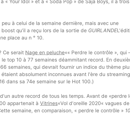
« Your Idol » et à « Soda Pop » de Saja Boys, il a troi
 peu à celui de la semaine dernière, mais avec une
boost qu'il a reçu lors de la sortie de
GUIRLANDE
L'édit
ne place au n ° 10.
? Ce serait
Nage en peluche
«« Perdre le contrôle », qui 
 le top 10 à 77 semaines déammitant record. En deuxi
 66 semaines, qui devrait fournir un indice du thème plu
0 étaient absolument inconnues avant l'ère du streaming
° 16 dans sa 74e semaine sur le Hot 100.)
d'un autre record de tous les temps. Avant de «perdre l
 100 appartenait à
Vitrines
«Vol d'oreille 2020« vagues de
Cette semaine, en comparaison, « perdre le contrôle »
1