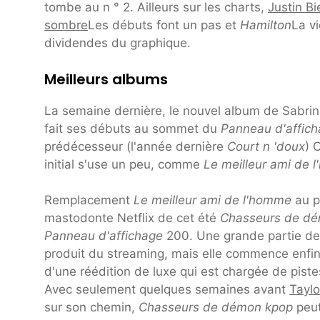
tombe au n ° 2. Ailleurs sur les charts,
Justin Bi
sombre
Les débuts font un pas et
Hamilton
La vi
dividendes du graphique.
Meilleurs albums
La semaine dernière, le nouvel album de Sabri
fait ses débuts au sommet du
Panneau d'affic
prédécesseur (l'année dernière
Court n 'doux
) 
initial s'use un peu, comme
Le meilleur ami de 
Remplacement
Le meilleur ami de l'homme
au p
mastodonte Netflix de cet été
Chasseurs de d
Panneau d'affichage
200. Une grande partie de
produit du streaming, mais elle commence enfin 
d'une réédition de luxe qui est chargée de pist
Avec seulement quelques semaines avant
Taylo
sur son chemin,
Chasseurs de démon kpop
peut