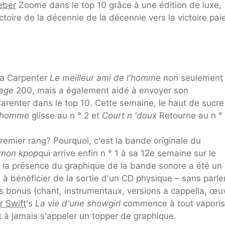
eber
Zoome dans le top 10 grâce à une édition de luxe,
ctoire de la décennie de la décennie vers la victoire pai
na Carpenter
Le meilleur ami de l'homme
non seulement
hage
200, mais a également aidé à envoyer son
Carenter dans le top 10. Cette semaine, le haut de sucre
l'homme
glisse au n ° 2 et
Court n 'doux
Retourne au n ° 
remier rang? Pourquoi, c'est la bande originale du
émon kpop
qui arrive enfin n ° 1 à sa 12e semaine sur le
 la présence du graphique de la bande sonore a été un
à bénéficier de la sortie d'un CD physique – sans parle
es bonus (chant, instrumentaux, versions a cappella, œu
r Swift
's
La vie d'une showgirl
commence à tout vaporis
 à jamais s'appeler un topper de graphique.