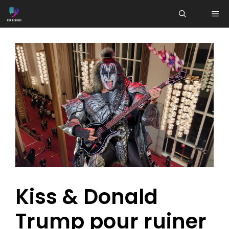
Aller
ME
au
contenu
Kiss & Donald
Trump pour ruiner