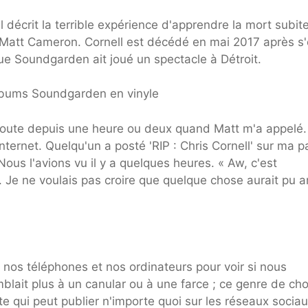
l décrit la terrible expérience d'apprendre la mort subit
 Matt Cameron. Cornell est décédé en mai 2017 après s'
ue Soundgarden ait joué un spectacle à Détroit.
bums Soundgarden en vinyle
 la route depuis une heure ou deux quand Matt m'a appelé.
Internet. Quelqu'un a posté 'RIP : Chris Cornell' sur ma 
ous l'avions vu il y a quelques heures. « Aw, c'est
. Je ne voulais pas croire que quelque chose aurait pu ar
é nos téléphones et nos ordinateurs pour voir si nous
lait plus à un canular ou à une farce ; ce genre de ch
te qui peut publier n'importe quoi sur les réseaux sociau