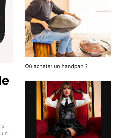
Où acheter un handpan ?
de
ns
juin.