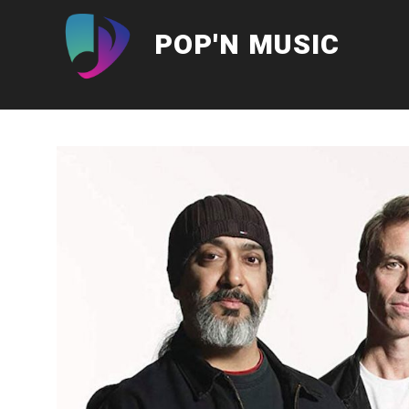
Aller
au
POP'N MUSIC
contenu