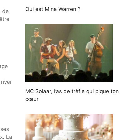
Qui est Mina Warren ?
e de
être
page
river
MC Solaar, l’as de trèfle qui pique ton
cœur
oses
x. La