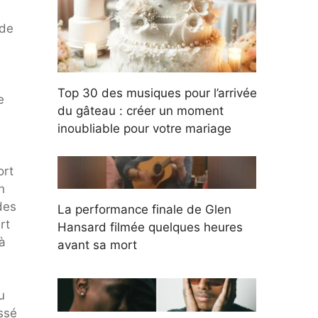
 de
Top 30 des musiques pour l’arrivée
e
du gâteau : créer un moment
inoubliable pour votre mariage
ort
n
des
La performance finale de Glen
rt
Hansard filmée quelques heures
à
avant sa mort
u
issé