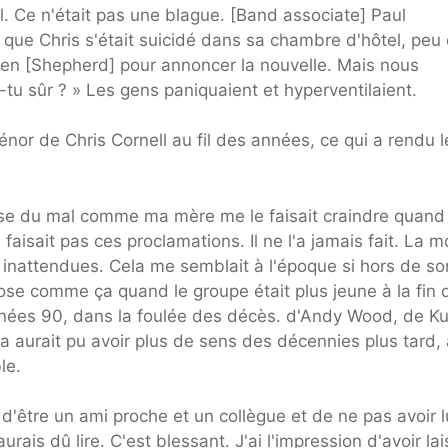
. Ce n'était pas une blague. [Band associate] Paul
 que Chris s'était suicidé dans sa chambre d'hôtel, peu
] Ben [Shepherd] pour annoncer la nouvelle. Mais nous
s-tu sûr ? » Les gens paniquaient et hyperventilaient.
nor de Chris Cornell au fil des années, ce qui a rendu l
 fasse du mal comme ma mère me le faisait craindre quand
e faisait pas ces proclamations. Il ne l'a jamais fait. La m
si inattendues. Cela me semblait à l'époque si hors de so
hose comme ça quand le groupe était plus jeune à la fin 
ées 90, dans la foulée des décès. d'Andy Wood, de Ku
a aurait pu avoir plus de sens des décennies plus tard, 
le.
t d'être un ami proche et un collègue et de ne pas avoir l
rais dû lire. C'est blessant. J'ai l'impression d'avoir la