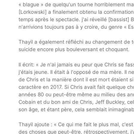
« blague » de quelqu'un tourne horriblement mal
[Lorkowski] a finalement obtenu la confirmation
temps après le spectacle. j'ai réveillé [bassist
n'arrivions toujours pas à y croire, du genre « E
Thayil a également réfléchi au changement de té
suicide encore plus bouleversant et choquant.
Il écrit: « Je n'ai jamais eu peur que Chris se
j'étais jeune. Il était à l'opposé de ma mère. Il n
de Chris et la manière dont il est mort étaient 
caractère en 2017. Si Chris avait fait quelque c
années 80 ou peut-être même au milieu des ann
Cobain et du bon ami de Chris, Jeff Buckley, cel
son âge, et étant père, cela semblait inimaginab
Thayil ajoute : « Ce qui me fait le plus mal, c'es
des choses que peut-être, rétrospectivement, j'au