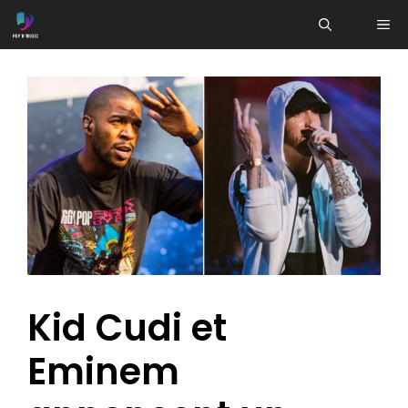
Aller
ME
au
contenu
Kid Cudi et
Eminem