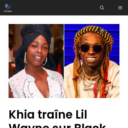
Aller
ME
au
contenu
Khia traîne Lil