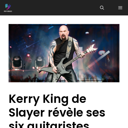
Aller
ME
au
contenu
Kerry King de
Slayer révèle ses
six guitaristes