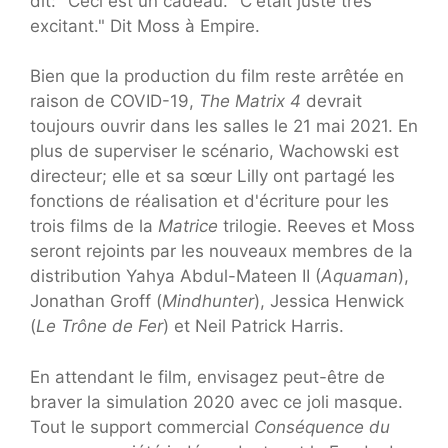
dit:" Ceci est un cadeau. "C'était juste très
excitant." Dit Moss à Empire.
Bien que la production du film reste arrêtée en
raison de COVID-19,
The Matrix 4
devrait
toujours ouvrir dans les salles le 21 mai 2021. En
plus de superviser le scénario, Wachowski est
directeur; elle et sa sœur Lilly ont partagé les
fonctions de réalisation et d'écriture pour les
trois films de la
Matrice
trilogie. Reeves et Moss
seront rejoints par les nouveaux membres de la
distribution Yahya Abdul-Mateen II (
Aquaman
),
Jonathan Groff (
Mindhunter
), Jessica Henwick
(
Le Trône de Fer
) et Neil Patrick Harris.
En attendant le film, envisagez peut-être de
braver la simulation 2020 avec ce joli masque.
Tout le support commercial
Conséquence du