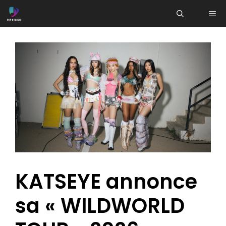
Aller
ME
au
contenu
KATSEYE annonce
sa « WILDWORLD