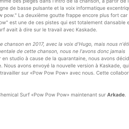
omme des pièges dans l'intro de la chanson, à partir de l
gne de basse pulsante et la voix informatique excentri
pow." La deuxième goutte frappe encore plus fort car 
w" est une de ces pistes qui est totalement dansable e
rf avait à dire sur le travail avec Kaskade.
te chanson en 2017, avec la voix d'Hugo, mais nous n'ét
mentale de cette chanson, nous ne l'avons donc jamais
 en studio à cause de la quarantaine, nous avons déci
. Nous avons envoyé la nouvelle version à Kaskade, qui
e travailler sur «Pow Pow Pow» avec nous. Cette collabor
 Chemical Surf «Pow Pow Pow» maintenant sur
Arkade
.