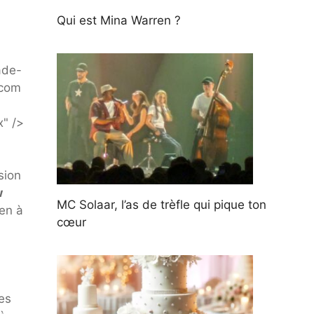
Qui est Mina Warren ?
sion
w
MC Solaar, l’as de trèfle qui pique ton
ien à
cœur
es