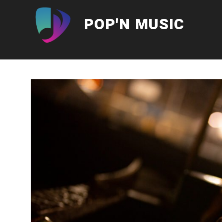
Aller
au
POP'N MUSIC
contenu